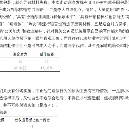
意包装，就会导致材料失真。本次走访调查发现有３４份材料就是因包装
成为自荐材料的“共同语”。二是夸大成绩优点。例如，大量使用“取得巨大
践经验”，“具有很强的组织能力和领导水平”，“具有开拓精神和创新能力
“打拼”、“啃老族”、“剩女”等流行语言也写进了应聘材料。五是迎合对
的“公关能力”和敬业精神，针对机关公务员职位展示自己的写作能力和沟
给用人单位留下第一眼的直观印象，而且往往代表毕业生运用计算机进行
颖的制作往往不是出自本人之手，而是同学代作，甚至是雇请电脑公司制
们并没有付诸实施，中止他们造假行为的原因主要有三种情况：一是胆小
造假得手后，又怕自己不造假会吃亏，不得已才想要造假，但权衡利弊得
，并不可能付诸实施（见表４）。
总表