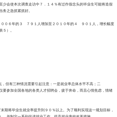
至少会使本次调查走访中７．１４％有过作假念头的毕业生可能将造假
当务之急抓紧抓好。
由２００６年的３ ７９１人增加至２０１０年的４ ９０１人，增长幅度
表５）。
点，但有三种情况需要引起注意：一是就业率总体水平不高；二
仅要参加全国各地的各类人才招聘会，疲于奔命，而且心情焦虑，情绪
五”末期将毕业生就业率提升到９０％以上。为了顺利实现这一规划目标，
》，并制定一系列促进就业工作、提高就业率的改革措施。