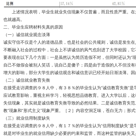
上述情况表明，毕业生就业失信现象不仅普遍，而且性质严重。在走
也就越高。
二、毕业生应聘材料失真的原因
（一）诚信就业观念淡薄
诚实守信不仅是个人的道德品质，也是社会的公共规则，诚信是发生在
不断融入社会的过程中，社会上不讲诚信的风气也刮进了大学校园，它
要表现在以下几个方面：一是虽然认为简历造假不对，但同时还认为“现
自己不做假会被别人笑话，说自己是傻子；四是由于造假的人不但没有
增大的影响，部分大学生的诚信观念和诚信意识已经开始日渐淡薄。因
（二）诚信就业教育失衡
在接受走访调查的９８人中，有３８％的毕业生认为“诚信教育失衡”
应试教育影响，重视主科学习，轻视思想品德教育。进入大学以后，这
失信现象，其实就是诚信教育失衡导致的必然结果。二是诚信教育失范
教”现象和“形式主义”现象严重。［２］内容空洞乏味，苍白无力；
（三）就业信用制度缺失
在接受走访调查的９８人中，有１７％的毕业生认为“信用制度缺失”
就是对毕业生的就业信用缺少必要的约束和监管，而这种监管的缺失又