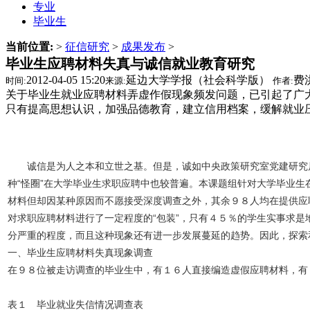
专业
毕业生
当前位置:
>
征信研究
>
成果发布
>
毕业生应聘材料失真与诚信就业教育研究
2012-04-05 15:20
延边大学学报（社会科学版）
费
时间:
来源:
作者:
关于毕业生就业应聘材料弄虚作假现象频发问题，已引起了广
只有提高思想认识，加强品德教育，建立信用档案，缓解就业
诚信是为人之本和立世之基。但是，诚如中央政策研究室党建研究局
种“怪圈”在大学毕业生求职应聘中也较普遍。本课题组针对大学毕业
材料但却因某种原因而不愿接受深度调查之外，其余９８人均在提供应
对求职应聘材料进行了一定程度的“包装”，只有４５％的学生实事求
分严重的程度，而且这种现象还有进一步发展蔓延的趋势。因此，探索
一、毕业生应聘材料失真现象调查
在９８位被走访调查的毕业生中，有１６人直接编造虚假应聘材料，有
表１ 毕业就业失信情况调查表