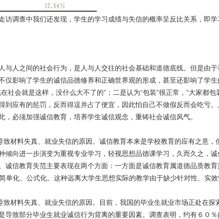
访调查中我们还发现，学生的学习成绩与失信的概率呈反比关系，即学
人与人之间的社会行为，是人与人交往的社会基础和道德底线。但是由于
不仅影响了学生的诚信品德修养和正确世界观的形成，甚至还影响了学生
在社会就是这样，没什么大不了的”；二是认为“包装”很正常，“大家都
得到应有的惩罚，反而得逞并占了便宜，因此怕自己不做假反而会吃亏。
此，必须加强诚信教育，培养学生诚信观念，重铸社会诚信风气。
是导致材料失真、就业失信的原因。诚信教育本来是学校教育的应有之意，
种倾向进一步演变为重视专业学习，轻视思想品德课学习，久而久之，诚
。诚信教育失范主要表现在两个方面：一方面是诚信教育属道德品质教育
形式简单化、公式化。这种远离大学生思想实际的教学由于缺少针对性、实
是导致材料失真、就业失信的原因。目前，我国的毕业生就业市场正处在探
是导致部分毕业生就业诚信行为背离的重要因素。调查表明，约有６０％