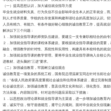
（一）提高思想认识，加大诚信就业指导力度
毕业生就业材料失真、行为失信不仅会影响毕业生本人的正常就业，而
到人才培养质量、学校的生存发展和构建和谐社会的高度加以认识。切
人员有精力、有能力、有条件做好耐心细致的诚信教育工作，提高就业
解决以下三个问题：
１．加强就业指导课的师资队伍建设。要建立一支专兼职相结合的由专
２．加强就业指导课的课程体系建设。要根据就业指导课建设的需要，
融合，增强教学的针对性、系统性和实用性，构建具有本校特色的就业
３．加强就业指导课的教学管理。要将毕业生就业指导课纳入全校公共
进教材、进头脑的“三进”要求。
（二）加强诚信教育，牢固树立诚信观念
诚信教育是一项复杂的系统工程，国务院总理温家宝同志针对当前社会
出：“各级人民政府要高度重视社会诚信和信用体系建设，通过完善制
社会诚信意识，加强诚信教育，普及信用文化和知识，强化责任、激励
方法呆板，内容陈旧等。针对这些问题应采取以下措施：
１．以思想政治理论课和就业指导课为主渠道，进一步增加诚信教育内
诺，诚实守信，恪守道德规范，遵守公共规则。面对毕业就业失信现象
懂得诚信不仅是大学生必须具备的道德素质，而且也是市场经济环境下