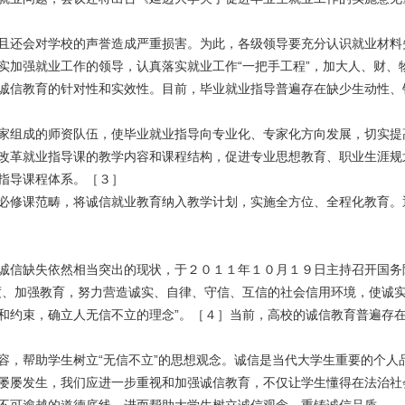
且还会对学校的声誉造成严重损害。为此，各级领导要充分认识就业材料
实加强就业工作的领导，认真落实就业工作“一把手工程”，加大人、财、
诚信教育的针对性和实效性。目前，毕业就业指导普遍存在缺少生动性、
家组成的师资队伍，使毕业就业指导向专业化、专家化方向发展，切实提
改革就业指导课的教学内容和课程结构，促进专业思想教育、职业生涯规
指导课程体系。［３］
必修课范畴，将诚信就业教育纳入教学计划，实施全方位、全程化教育。
诚信缺失依然相当突出的现状，于２０１１年１０月１９日主持召开国务
度、加强教育，努力营造诚实、自律、守信、互信的社会信用环境，使诚实
和约束，确立人无信不立的理念”。［４］当前，高校的诚信教育普遍存
容，帮助学生树立“无信不立”的思想观念。诚信是当代大学生重要的个人
屡屡发生，我们应进一步重视和加强诚信教育，不仅让学生懂得在法治社
不可逾越的道德底线，进而帮助大学生树立诚信观念，重铸诚信品质。