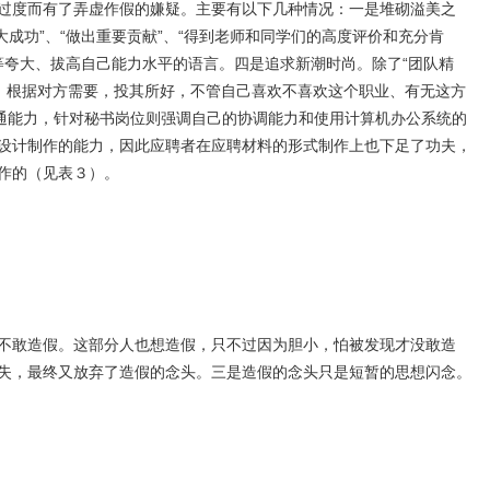
过度而有了弄虚作假的嫌疑。主要有以下几种情况：一是堆砌溢美之
成功”、“做出重要贡献”、“得到老师和同学们的高度评价和充分肯
”等夸大、拔高自己能力水平的语言。四是追求新潮时尚。除了“团队精
方需求。根据对方需要，投其所好，不管自己喜欢不喜欢这个职业、有无这方
通能力，针对秘书岗位则强调自己的协调能力和使用计算机办公系统的
设计制作的能力，因此应聘者在应聘材料的形式制作上也下足了功夫，
作的（见表３）。
不敢造假。这部分人也想造假，只不过因为胆小，怕被发现才没敢造
失，最终又放弃了造假的念头。三是造假的念头只是短暂的思想闪念。