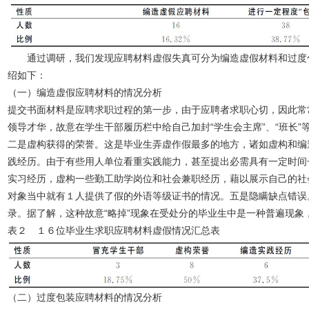
通过调研，我们发现应聘材料虚假失真可分为编造虚假材料和过度包
绍如下：
（一）编造虚假应聘材料的情况分析
提交书面材料是应聘求职过程的第一步，由于应聘者求职心切，因此常
领导才华，故意在学生干部履历栏中给自己加封“学生会主席”、“班长
二是虚构获得的荣誉。这是毕业生弄虚作假最多的地方，诸如虚构和编
践经历。由于有些用人单位看重实践能力，甚至提出必需具有一定时间
实习经历，虚构一些勤工助学岗位和社会兼职经历，藉以展示自己的社
对象当中就有１人提供了假的外语等级证书的情况。五是隐瞒缺点错误
录。据了解，这种故意“略掉”现象在受处分的毕业生中是一种普遍现
表２ １６位毕业生求职应聘材料虚假情况汇总表
（二）过度包装应聘材料的情况分析