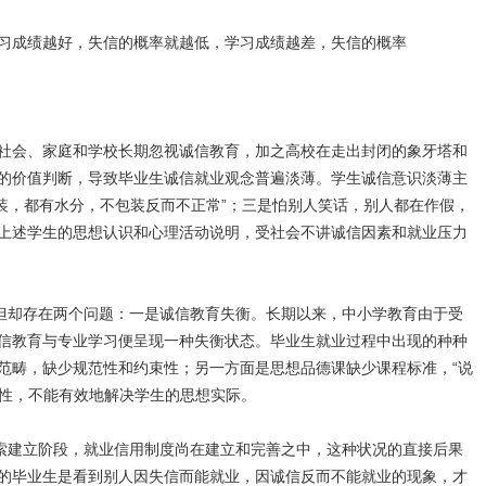
习成绩越好，失信的概率就越低，学习成绩越差，失信的概率
社会、家庭和学校长期忽视诚信教育，加之高校在走出封闭的象牙塔和
的价值判断，导致毕业生诚信就业观念普遍淡薄。学生诚信意识淡薄主
包装，都有水分，不包装反而不正常”；三是怕别人笑话，别人都在作假，
上述学生的思想认识和心理活动说明，受社会不讲诚信因素和就业压力
但却存在两个问题：一是诚信教育失衡。长期以来，中小学教育由于受
信教育与专业学习便呈现一种失衡状态。毕业生就业过程中出现的种种
范畴，缺少规范性和约束性；另一方面是思想品德课缺少课程标准，“说
效性，不能有效地解决学生的思想实际。
索建立阶段，就业信用制度尚在建立和完善之中，这种状况的直接后果
的毕业生是看到别人因失信而能就业，因诚信反而不能就业的现象，才