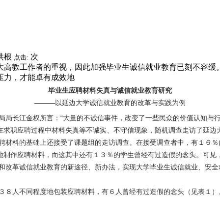
洪根
次
点击:
大高教工作者的重视，因此加强毕业生诚信就业教育已刻不容缓
压力，才能卓有成效地
毕业生应聘材料失真与诚信就业教育研究
———以延边大学诚信就业教育的改革与实践为例
局长江金权所言：“大量的不诚信事件，改变了一些民众的价值认知与行
生在求职应聘过程中材料失真等不诚实、不守信现象，随机调查走访了延边
聘材料的基础上还接受了课题组的走访调查。在接受调查者中，有１６％
是地制作应聘材料，而这其中还有１３％的学生曾经有过造假的念头。可见
和改革诚信就业教育的新途径、新办法，实现大学毕业生诚信就业、安全
３８人不同程度地包装应聘材料，有６人曾经有过造假的念头（见表１）