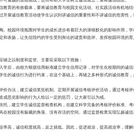
信教育的有效载体，要将诚信教育与校园文化活动、社实践活动有机地结
过开展诚信教育活动使学生认识到讲诚信的重要性和不讲诚信的危害性，
陶。校园环境氛围对学生的成长进步有着巨大的潜移默化的影响作用，学
定和表扬，让失信毁约的学生受到舆论的谴责和批评。发挥校园环境的育
应辅之以制度和监管。主要应采取以下措施：
入学后，由校方根据信用标准建立学生信用记录，对学生在校期间的诚信
学生的诚信行为进行约束，在这个基础上，再辅之多种形式的诚信教育，
评价办法，建立诚信奖惩机制。定期开展诚信考核评价活动，通过考核评
造成恶劣影响的行为人给以一定的惩罚，让大家引以为戒。
依托，建立学生诚信监督检查机构，在建立科学完备的考核评价标准、考
风在校园没有躲藏的角落、没有存活的空间。通过监督检查实现弘扬诚信
业率高，诚信程度就高，反之就低。因此，促进就业，提高就业率，缓解