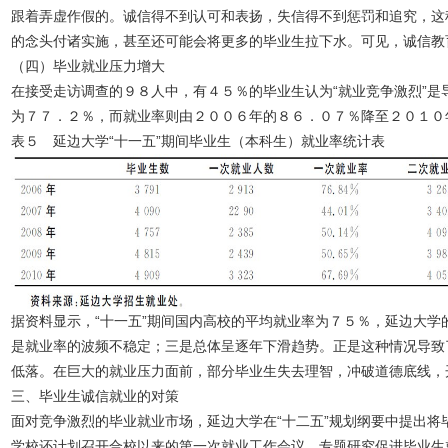
跟着弄虚作假的。诚信得不到认可和表扬，失信得不到惩罚和追究，这
的念头付诸实施，甚至还可能会将更多的毕业生拉下水。可见，诚信教
（四）毕业就业压力增大
在接受走访调查的９８人中，有４５％的毕业生认为“就业竞争激烈”是
为７７．２％，而就业率则由２００６年的８６．０７％降至２０１０
表５ 延边大学“十一五”期间毕业生（本科生）就业率统计表
据资料显示，“十一五”期间国内高校的平均就业率为７５％，延边大
是就业率的波频不稳定；三是总体呈逐年下滑趋势。正是这种情况导致
低落。在巨大的就业压力面前，部分毕业生失去理智，冲破道德底线，
三、毕业生诚信就业的对策
面对竞争激烈的毕业就业市场，延边大学在“十二五”规划纲要中提出将
学校还计划召开合校以来的第一次就业工作会议，专题研究促进毕业生