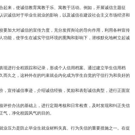
合起来，使诚信教育寓教于乐、寓教于活动。例如，开展诚信主题征
认识诚信对于毕业生就业的影响，以及诚信在建设社会主义市场经济和
校要加大对诚信的宣传力度，充分发挥舆论的导向作用，利用各种宣传
人功能，使学生在诚实守信环境的熏陶和影响下，潜移默化地树立起诚
表现进行全程跟踪和记录，形成个人信用档案。通过建立学生信用档
久而久之，这种外在的约束就会内化成为学生自觉的守信行为和良好的
价，宣传诚信事迹，介绍诚信经验，奖励和表彰诚信典型，进行正面宣
核评价办法的基础上，进行定期考核和日常检查，及时发现和纠正失信
正气，净化校园风气的目的。
就业压力是防止毕业生就业材料失真、行为失信的重要措施之一。在促