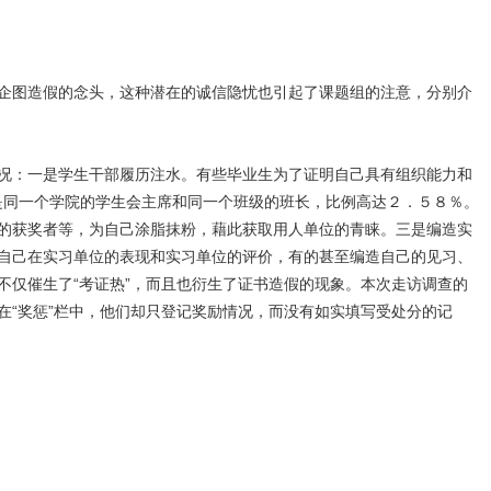
企图造假的念头，这种潜在的诚信隐忧也引起了课题组的注意，分别介
况：一是学生干部履历注水。有些毕业生为了证明自己具有组织能力和
人是同一个学院的学生会主席和同一个班级的班长，比例高达２．５８％。
的获奖者等，为自己涂脂抹粉，藉此获取用人单位的青睐。三是编造实
自己在实习单位的表现和实习单位的评价，有的甚至编造自己的见习、
仅催生了“考证热”，而且也衍生了证书造假的现象。本次走访调查的
“奖惩”栏中，他们却只登记奖励情况，而没有如实填写受处分的记