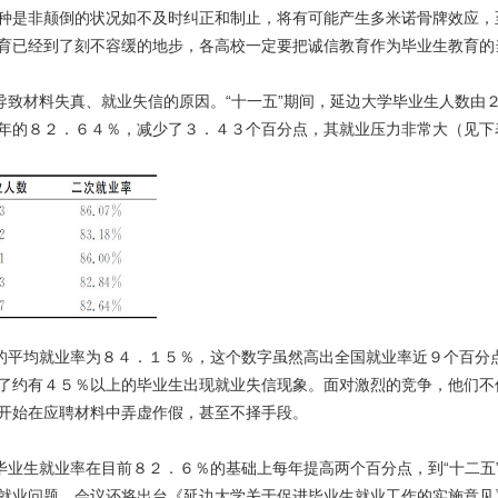
种是非颠倒的状况如不及时纠正和制止，将有可能产生多米诺骨牌效应，
育已经到了刻不容缓的地步，各高校一定要把诚信教育作为毕业生教育的
导致材料失真、就业失信的原因。“十一五”期间，延边大学毕业生人数
年的８２．６４％，减少了３．４３个百分点，其就业压力非常大（见下
学的平均就业率为８４．１５％，这个数字虽然高出全国就业率近９个百分
了约有４５％以上的毕业生出现就业失信现象。面对激烈的竞争，他们不
开始在应聘材料中弄虚作假，甚至不择手段。
毕业生就业率在目前８２．６％的基础上每年提高两个百分点，到“十二
就业问题，会议还将出台《延边大学关于促进毕业生就业工作的实施意见