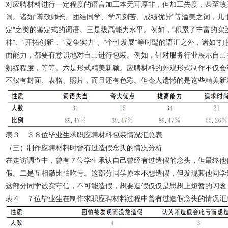
对应聘材料进行一定程度的语言加工本无可厚非，但加工失度，甚至故
词。诸如“尊敬师长、团结同学、学习刻苦、成绩优异”等溢美之词，几乎
定”之类的鉴定式的词语。三是拔高能力水平。例如，“积累了丰富的实
神”、“开拓创新”、“竞争实力”、“个性发展”等时髦的语汇之外，诸如
面能力，都要有意识地对自己进行包装。例如，针对服务行业展示自己
熟练程度，等等。六是形式精美新颖。应聘材料的外观形式制作不仅会
不仅有封面、表格、照片，而且还有色彩。但令人遗憾的是这些精美新
表３ ３８位毕业生求职应聘材料包装情况汇总表
（三）制作应聘材料时曾有过造假念头的情况分析
在走访调查中，曾有７位学生承认自己曾经有过造假的念头，但最终他
假。二是互相攀比怕吃亏。这部分同学原本不想造假，但发现其他同学
这部分同学诚实守信，不可能造假，想要造假仅仅是思想上短暂的闪念
表４ ７位毕业生在制作求职应聘材料过程中曾有过造假念头的情况汇