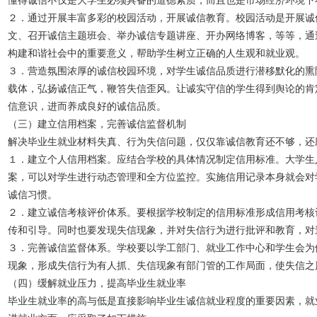
２．通过开展丰富多彩的校园活动，开展诚信教育。校园活动是开展诚
文、召开诚信主题班会、举办诚信专题讲座、开办网络博客，等等，通
构建和谐社会中的重要意义，帮助学生树立正确的人生观和就业观。
３．营造氛围浓厚的诚信校园环境，对学生诚信品质进行潜移默化的熏
载体，弘扬诚信正气，鞭笞失信歪风。让诚实守信的学生得到舆论的肯
信意识，进而养成良好的诚信品质。
（三）建立信用档案，完善诚信监督机制
解决毕业生就业材料失真、行为失信问题，仅仅靠诚信教育还不够，还
１．建立个人信用档案。应结合学校的具体情况制定信用标准。大学生
案，可以对学生进行动态管理和全方位监控。实施信用记录本身就会对
诚信习惯。
２．建立诚信考核评价体系。要根据学校制定的信用标准形成信用考核
传和引导。同时也要发现失信现象，并对失信行为进行批评和教育，对
３．完善诚信监督体系。学校要以学工部门、就业工作中心和学生会为
现象，形成失信行为有人抓、失信现象有部门管的工作局面，使失信之
（四）缓解就业压力，提高毕业生就业率
毕业生就业率的高与低是直接影响毕业生诚信就业程度的重要因素，就