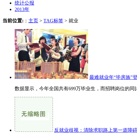
统计公报
2013年
当前位置:
：
主页
>
TAG标签
> 就业
最难就业年“毕房族”
数据显示，今年全国共有699万毕业生，而招聘岗位的同比降
反就业歧视：清除求职路上第一道障